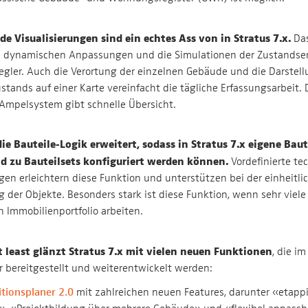
e Visualisierungen sind ein echtes Ass von in Stratus 7.x.
Das
ie dynamischen Anpassungen und die Simulationen der Zustandse
egler. Auch die Verortung der einzelnen Gebäude und die Darstel
stands auf einer Karte vereinfacht die tägliche Erfassungsarbeit.
Ampelsystem gibt schnelle Übersicht.
ie Bauteile-Logik erweitert, sodass in Stratus 7.x eigene Baut
nd zu Bauteilsets konfiguriert werden können.
Vordefinierte te
en erleichtern diese Funktion und unterstützen bei der einheitli
 der Objekte. Besonders stark ist diese Funktion, wenn sehr vie
 Immobilienportfolio arbeiten.
t least glänzt Stratus 7.x mit vielen neuen Funktionen
, die i
r bereitgestellt und weiterentwickelt werden:
itionsplaner 2.0
mit zahlreichen neuen Features, darunter «etapp