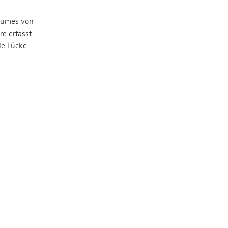
aumes von
re erfasst
ie Lücke