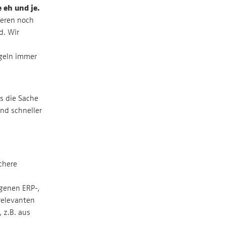
 eh und je.
ieren noch
d. Wir
geln immer
as die Sache
und schneller
chere
genen ERP-,
relevanten
 z.B. aus