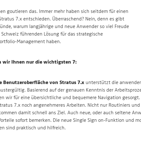
en goutieren das. Immer mehr haben sich seitdem für einen
tratus 7.x entschieden. Überraschend? Nein, denn es gibt
Gründe, warum langjährige und neue Anwender so viel Freude
r Schweiz führenden Lösung für das strategische
ortfolio-Management haben.
 wir Ihnen nur die wichtigsten 7:
ve Benutzeroberfläche von Stratus 7.x
unterstützt die anwender
stergültig. Basierend auf der genauen Kenntnis der Arbeitsproz
n wir für eine übersichtliche und bequemere Navigation gesorgt.
tratus 7.x noch angenehmeres Arbeiten. Nicht nur Routiniers und 
kommen damit schnell ans Ziel. Auch neue, oder auch seltene An
orteile sofort bemerken. Die neue Single Sign on-Funktion und mo
 sind praktisch und hilfreich.