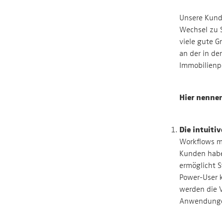
Unsere Kund
Wechsel zu S
viele gute 
an der in de
Immobilienp
Hier nennen
Die intuiti
Workflows mu
Kunden habe
ermöglicht S
Power-User 
werden die V
Anwendungen