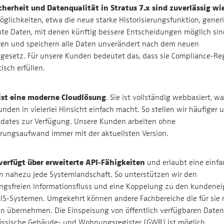
cherheit und Datenqualität in Stratus 7.x sind zuverlässig wie
öglichkeiten, etwa die neue starke Historisierungsfunktion, gener
te Daten, mit denen künftig bessere Entscheidungen möglich sin
en und speichern alle Daten unverändert nach dem neuen
gesetz. Für unsere Kunden bedeutet das, dass sie Compliance-Re
sch erfüllen.
 ist eine moderne Cloudlösung
. Sie ist vollständig webbasiert, w
unden in vielerlei Hinsicht einfach macht. So stellen wir häufiger 
pdates zur Verfügung. Unsere Kunden arbeiten ohne
rungsaufwand immer mit der aktuellsten Version.
 verfügt über erweiterte API-Fähigkeiten
und erlaubt eine einfa
in nahezu jede Systemlandschaft. So unterstützen wir den
ngsfreien Informationsfluss und eine Koppelung zu den kundenei
IS-Systemen. Umgekehrt können andere Fachbereiche die für sie 
n übernehmen. Die Einspeisung von öffentlich verfügbaren Daten,
ssische Gebäude- und Wohnungsregister (GWR) ist möglich.