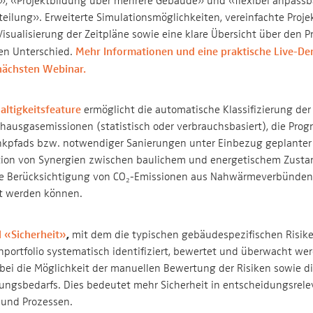
», «Projektbildung über mehrere Gebäude» und «flexibel anpassb
eilung». Erweiterte Simulationsmöglichkeiten, vereinfachte Projek
Visualisierung der Zeitpläne sowie eine klare Übersicht über den P
n Unterschied.
Mehr Informationen und eine praktische Live-Dem
ächsten Webinar.
altigkeitsfeature
ermöglicht die automatische Klassifizierung de
hausgasemissionen (statistisch oder verbrauchsbasiert), die Prog
kpfads bzw. notwendiger Sanierungen unter Einbezug geplanter P
ation von Synergien zwischen baulichem und energetischem Zusta
he Berücksichtigung von CO₂-Emissionen aus Nahwärmeverbünden
t werden können.
,
 «Sicherheit»
mit dem die typischen gebäudespezifischen Risik
nportfolio systematisch identifiziert, bewertet und überwacht we
abei die Möglichkeit der manuellen Bewertung der Risiken sowie d
ungsbedarfs. Dies bedeutet mehr Sicherheit in entscheidungsrel
 und Prozessen.