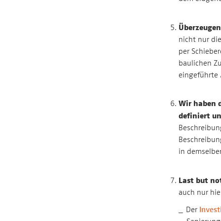
Überzeugend
nicht nur d
per Schieber
baulichen Zu
eingeführte 
Wir haben d
definiert u
Beschreibung
Beschreibung
in demselben
Last but no
auch nur hie
Der
Invest