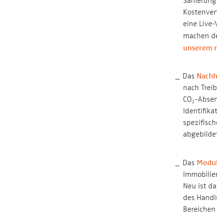
Sanierung
Kostenvert
eine Live-
machen de
unserem n
Das
Nachh
nach Treib
CO₂-Absen
Identifik
spezifisc
abgebilde
Das
Modul
Immobilie
Neu ist d
des Handl
Bereichen