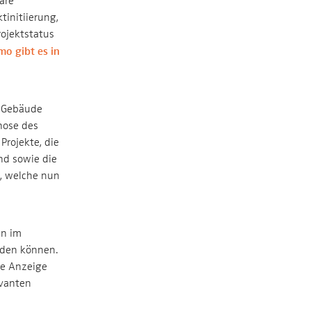
are
tinitiierung,
rojektstatus
o gibt es in
r Gebäude
nose des
rojekte, die
nd sowie die
, welche nun
en im
rden können.
ie Anzeige
evanten