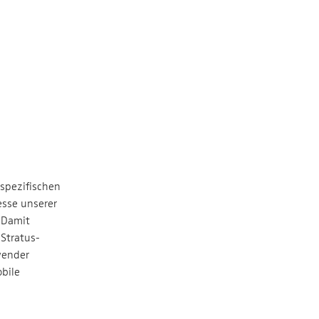
spezifischen
esse unserer
 Damit
Stratus-
wender
bile