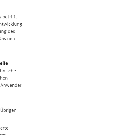
 betrifft
ntwicklung
lung des
 Das neu
eile
chnische
chen
le Anwender
m Übrigen
ierte