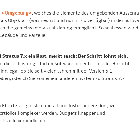
,
l «Umgebung»
welches die Elemente des umgebenden Aussenr
ls Objektart (was neu ist und nur in 7.x verfügbar) in der Softwa
ch die gemeinsame Visualisierung ermöglicht. So schliessen wir d
Gebäude und Parzelle.
 Stratus 7.x einlässt, merkt rasch: Der Schritt lohnt sich.
it dieser leistungsstarken Software bedeutet in jeder Hinsicht
nn, egal, ob Sie seit vielen Jahren mit der Version 5.1
aben, oder ob Sie von einem anderen System zu Stratus 7.x
n Effekte zeigen sich überall und insbesondere dort, wo
ortfolios komplexer werden, Budgets knapper und
itsziele verbindlicher.