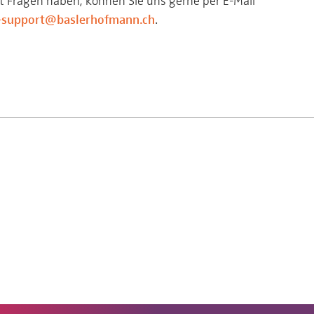
it Fragen haben, können Sie uns gerne per E-Mail
s-support@baslerhofmann.ch
.